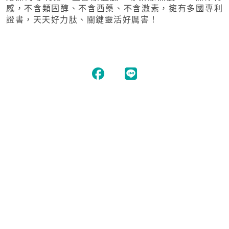
感，不含類固醇、不含西藥、不含激素，擁有多國專利
證書，天天好力肽、關鍵靈活好厲害！